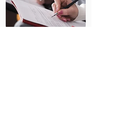
Ver
CONO
CIMIE
NTO
DEL
CLIENT
E
(CIRCU
LAR