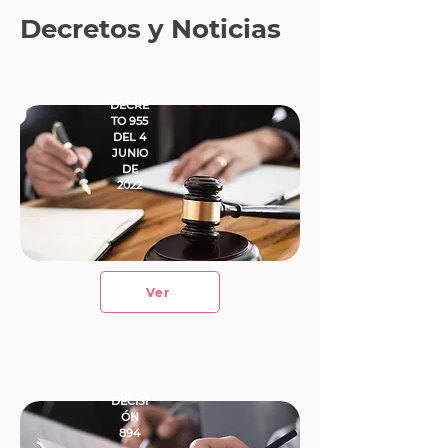
Decretos y Noticias
DECRE
TO 955
DEL 4
JUNIO
DE
2022
Ver
DECISI
ÓN
894