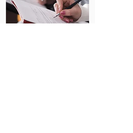
Ver
CONO
CIMIE
NTO
DEL
CLIENT
E
(CIRCU
LAR