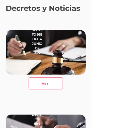
Decretos y Noticias
DECRE
TO 955
DEL 4
JUNIO
DE
2022
Ver
DECISI
ÓN
894