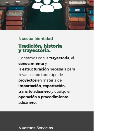
Nuestra Identidad
Tradición, historia
y trayectoria.
Contamos con la
trayectoria
, el
conocimiento
y
la
estructuración
necesaria para
llevar a cabo todo tipo de
proyectos
en materia de
importación
,
exportación
,
tránsito
aduanero
y cualquier
operación o procedimiento
aduanero.
Nuestros Servicios