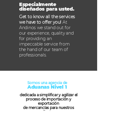
Especialmente
diseñados para usted.
Get to know all the services
we have to offer you!
At
Andinos we stand out for
our experience, quality and
for providing an
impeccable service from
the hand of our team of
professionals.
Somos una agencia de
Aduanas Nivel 1
dedicada a simplificar y agilizar el
proceso de importación y
exportación
de mercancías para nuestros
clientes.
Contáctanos