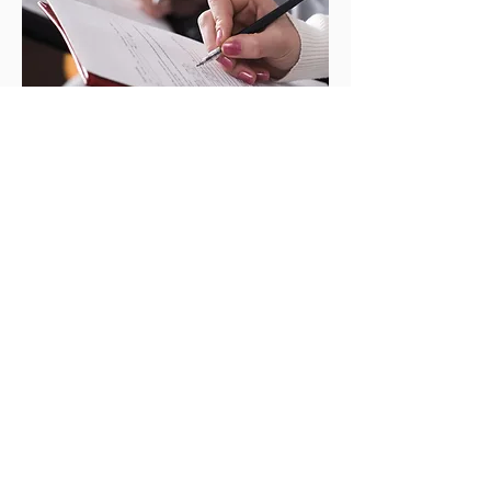
Ver
CONO
CIMIE
NTO
DEL
CLIENT
E
(CIRCU
LAR