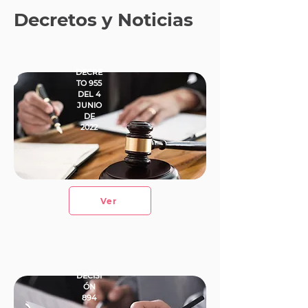
Decretos y Noticias
DECRE
TO 955
DEL 4
JUNIO
DE
2022
Ver
DECISI
ÓN
894