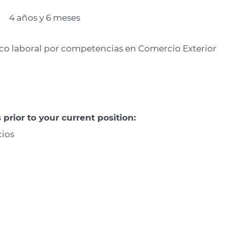
4 años y 6 meses
co laboral por competencias en Comercio Exterior
prior to your current position:
cios
ES
SPECIAL LEGAL REQUIREMENTS
CA
Com
+57
ces
DIAN resolution