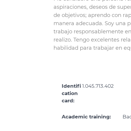
aspiraciones, deseos de supe
de objetivos; aprendo con ra
manera adecuada. Soy una p
trabajo responsablemente en 
realizo. Tengo excelentes rel
habilidad para trabajar en e
Identifi
1.045.713.402
cation
card:
Academic training:
Bac