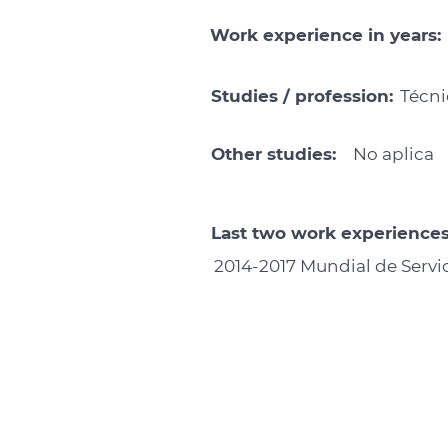
Work experience in years:
Studies / profession:
Técni
Other studies:
No aplica
Last two work experiences 
2014-2017 Mundial de Servi
US
SERVIC
Our history
Our servi