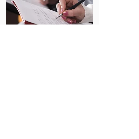
Ver
CONO
CIMIE
NTO
DEL
CLIENT
E
(CIRCU
LAR