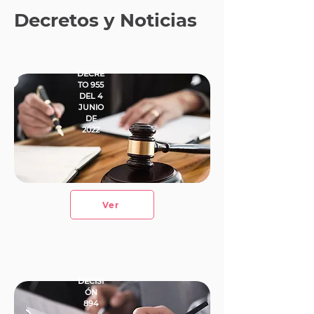
Decretos y Noticias
DECRE
TO 955
DEL 4
JUNIO
DE
2022
Ver
DECISI
ÓN
894